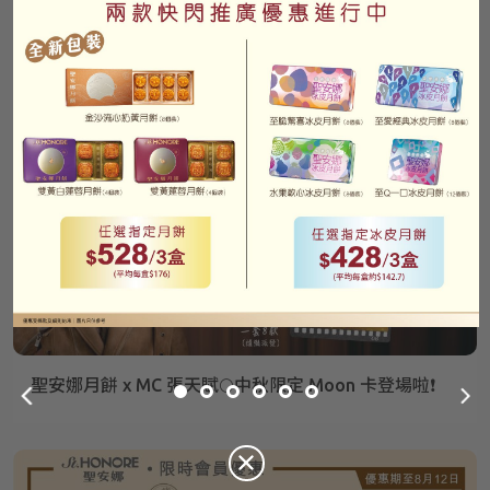
已驗證之手提電話號碼*
更多
+852
最新資訊
密碼*
忘記密碼？
登入
成為 Cake Easy 會員
聖安娜月餅 x MC 張天賦🌕中秋限定 Moon 卡登場啦❗