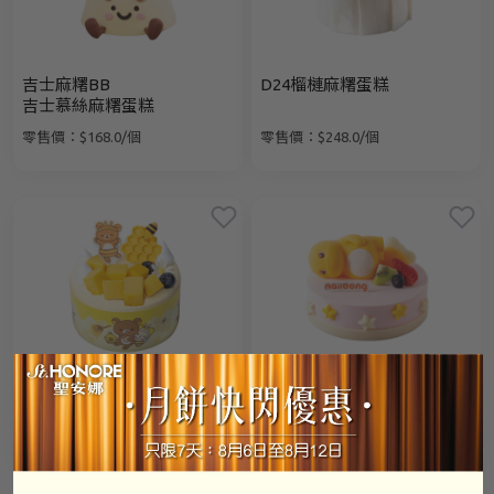
吉士麻糬BB
D24榴槤麻糬蛋糕
吉士慕絲麻糬蛋糕
零售價：$168.0/個
零售價：$248.0/個
輕鬆小熊芒果蜂蜜蛋糕
奶龍Dream Land
牛奶慕絲蛋糕
零售價：$158.0/個
零售價：$268.0/個
手提電話登入
電郵地址登入