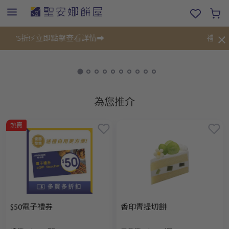
75折!⚡立即點擊查看詳情➡️
禮餅券限
為您推介
熱賣
$50電子禮券
香印青提切餅