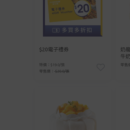
$20電子禮券
奶龍
牛
特價：$19.0/張
零售價
零售價：
$20.0/張