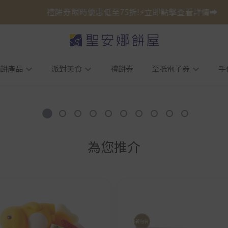
禮餅券限時優惠低至75折!⚡立即點擊查看詳情➡️
餅產品
派對美食
禮餅券
至抵電子券
手
為您推介