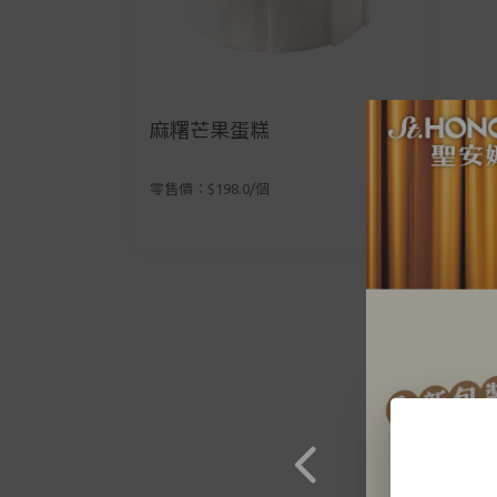
麻糬芒果蛋糕
香
零售價：$198.0/個
零售價