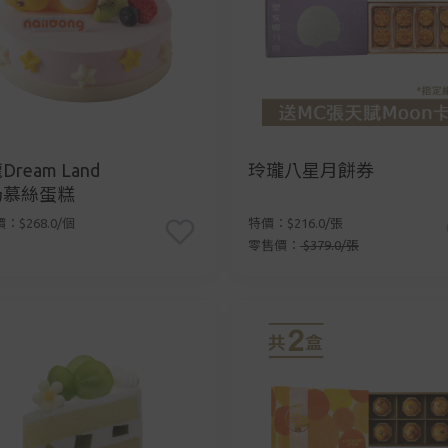
Dream Land
玲瓏八星月餅券
奶慕絲蛋糕
：$268.0/個
特價：$216.0/張
零售價：
$379.0/張