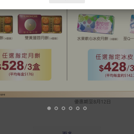
忘記密碼？
登入
成為 Cake Easy 會員
on 卡登場啦❗
會員專享：指定中秋月餅低
優惠期至8月12日