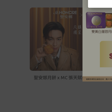
聖安娜月餅 x MC 張天賦🌕中秋限定 Mo