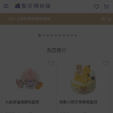
75折!⚡立即點擊查看詳情➡️
禮餅券限
為您推介
大麻成福滿壽桃蛋糕
輕鬆小熊芒果蜂蜜蛋糕