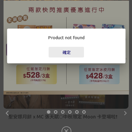
已驗證之手提電話號碼*
更多
+852
Product not found
最新資訊
密碼*
確定
忘記密碼？
登入
成為 Cake Easy 會員
聖安娜月餅 x MC 張天賦🌕中秋限定 Moon 卡登場啦❗