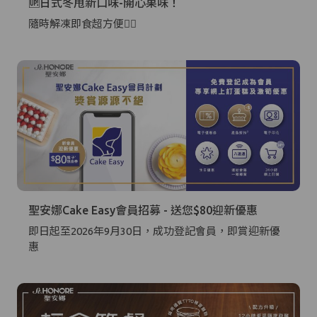
🆙日式冬甩新口味-開心果味！
隨時解凍即食超方便👍🏻
聖安娜Cake Easy會員招募 - 送您$80迎新優惠
即日起至2026年9月30日，成功登記會員，即賞迎新優
惠