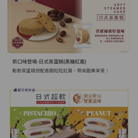
新口味登場-日式蒸蛋糕(黑糖紅棗)
鬆軟蒸蛋糕搭配香甜粒粒紅棗，帶來甜美享受！