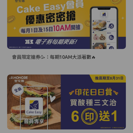
會員限定搶券🥳：每期10AM大派著數🔥