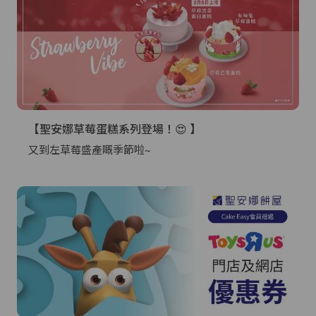
【聖安娜草莓蛋糕系列登場！😍 】
又到左草莓盛產嘅季節啦~