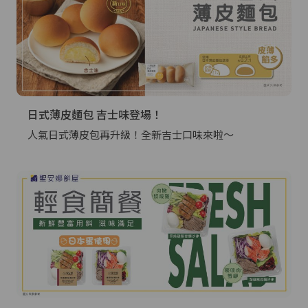
日式薄皮麵包 吉士味登場！
人氣日式薄皮包再升級！全新吉士口味來啦～