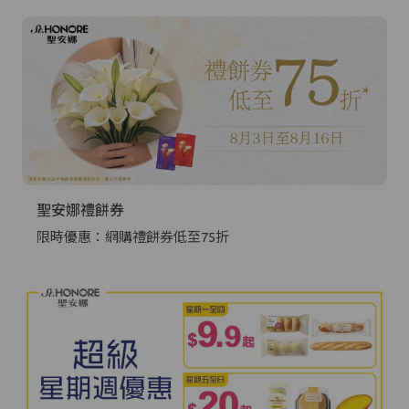
聖安娜禮餅券
限時優惠：網購禮餅券低至75折