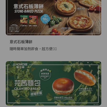
意式石板薄餅
隨時簡單加熱即食，超方便👍🏻