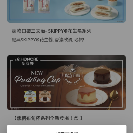
超軟口袋三文治- SKIPPY®花生醬系列!
經典SKIPPY®花生醬, 香濃軟滑, 必試!
手提電話登入
電郵地址登入
已驗證之手提電話號碼*
【焦糖布甸杯系列全新登場！😍 】
+852