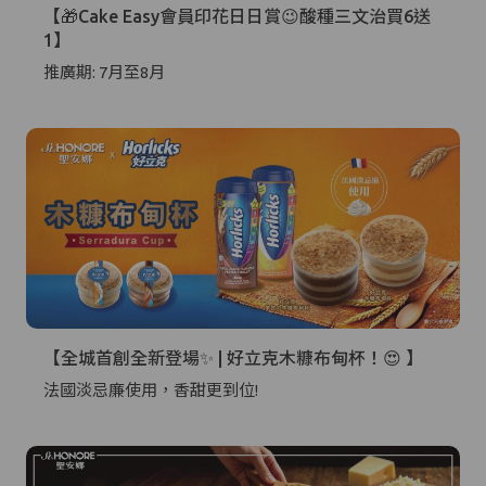
【🎁Cake Easy會員印花日日賞😉酸種三文治買6送
1】
推廣期: 7月至8月
【全城首創全新登場✨ | 好立克木糠布甸杯！😍 】
法國淡忌廉使用，香甜更到位!