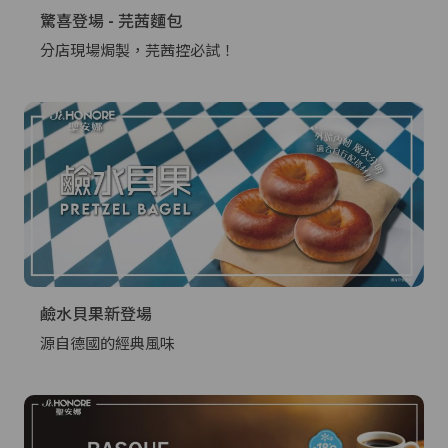
驚喜登場 - 芫茜麵包
分店現場焗製，芫茜控必試！
鹼水貝果新登場
源自德國的經典風味