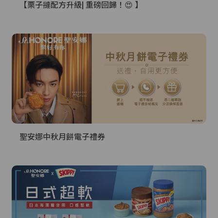
【栗子撻配方升級| 重磅回歸！😍 】
聖安娜中秋月餅電子禮券