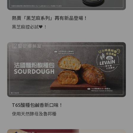
熱賣「黑芝麻系列」再有新品登場！
黑芝麻控必試🖤！
T65酸種包鹹香新口味！
使用天然酵母及魯邦種