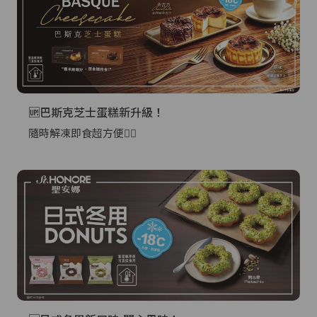
🆙巴斯克芝士蛋糕新升級！
隨時解凍即食超方便👍🏻