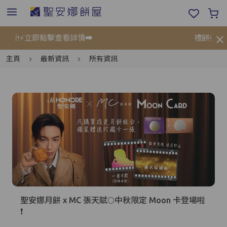
擊查看詳情➡️
禮餅券限時優惠低至75折
主頁
最新資訊
所有資訊
聖安娜月餅 x MC 張天賦🌕中秋限定 Moon 卡登場啦
❗