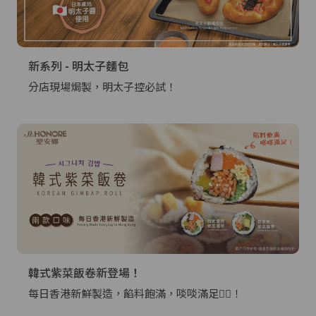
新系列 - 明太子麵包
分店現場焗製，明太子控必試！
韓式紫菜飯卷新登場！
每日香港新鮮製造，餡料飽滿，啖啖滿足👍🏻！