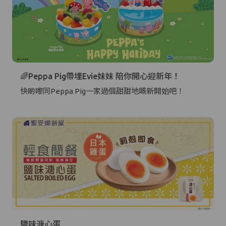
🌈Peppa Pig帶埋Evie妹妹 陪你開心迎新年！
快啲嚟同Peppa Pig一家過個甜甜地嘅新開始吧！
鹽味溏心蛋