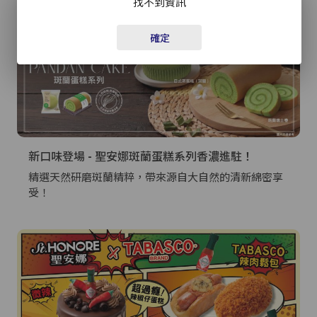
找不到資訊
密碼*
確定
忘記密碼？
登入
成為 Cake Easy 會員
新口味登場 - 聖安娜斑蘭蛋糕系列香濃進駐！
精選天然研磨斑蘭精粹，帶來源自大自然的清新綿密享
受！