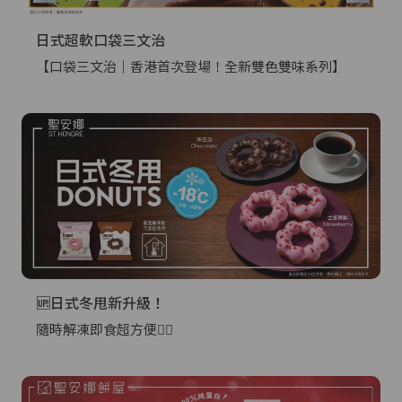
日式超軟口袋三文治
【口袋三文治｜香港首次登場！全新雙色雙味系列】
🆙日式冬甩新升級！
隨時解凍即食超方便👍🏻