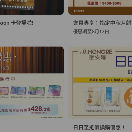
oon 卡登場啦❗
會員專享：指定中秋月餅低
優惠期至8月12日
盒
日日至抵價換購優惠！