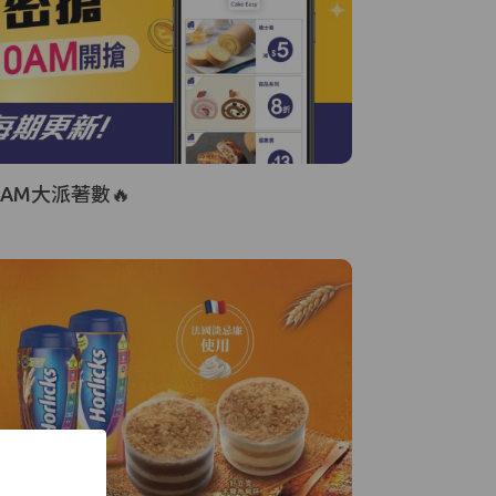
AM大派著數🔥