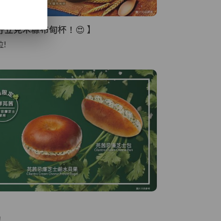
好立克木糠布甸杯！😍 】
!
！