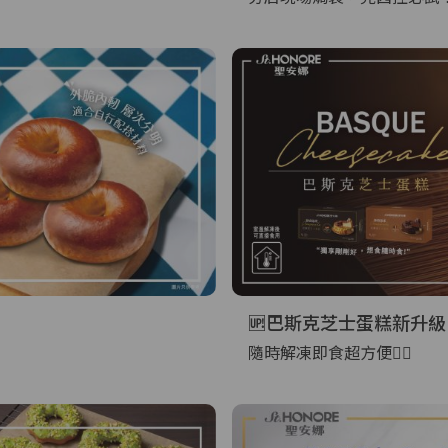
🆙巴斯克芝士蛋糕新升級
隨時解凍即食超方便👍🏻