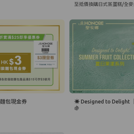
至抵價換購日式蒸蛋糕/全
裝麵包現金券
☀️ Designed to De
🍇