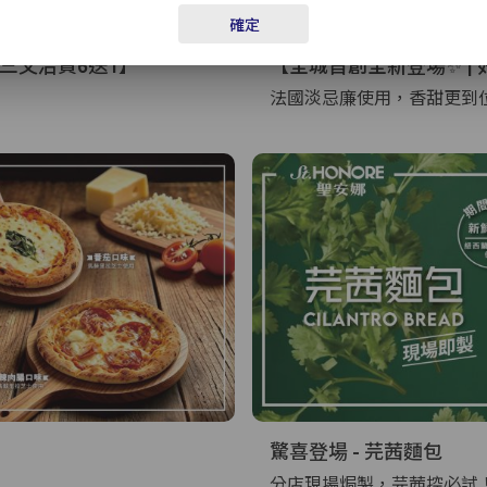
確定
忘記密碼？
酸種三文治買6送1】
【全城首創全新登場✨ | 
法國淡忌廉使用，香甜更到位
登入
成為 Cake Easy 會員
驚喜登場 - 芫茜麵包
分店現場焗製，芫茜控必試