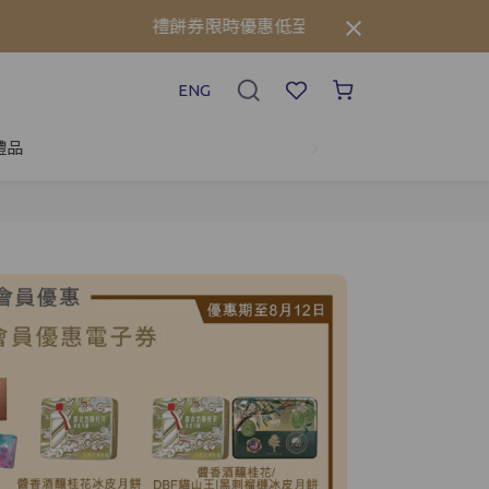
禮餅券限時優惠低至75折!⚡立即點擊查看詳情➡️
ENG
禮品