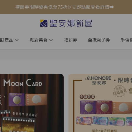
券限時優惠低至75折!⚡立即點擊查看詳情➡️
餅產品
派對美食
禮餅券
至抵電子券
手信