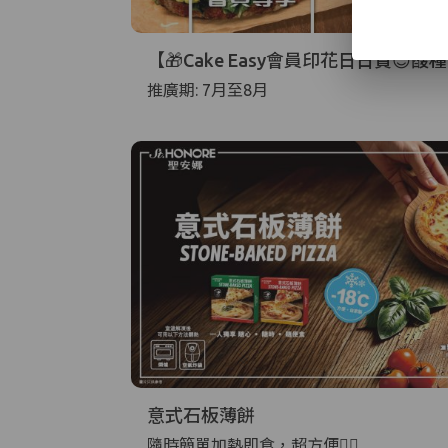
【🎁Cake Easy會員印花日日賞😉
推廣期: 7月至8月
意式石板薄餅
隨時簡單加熱即食，超方便👍🏻