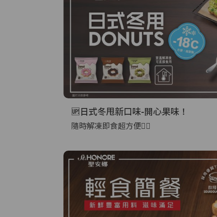
🆙日式冬甩新口味-開心果味！
隨時解凍即食超方便👍🏻