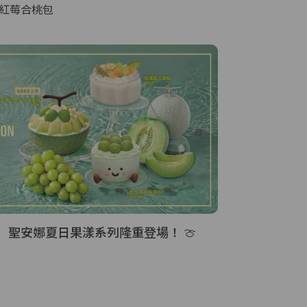
麥紅莓合桃包
light ｜ 聖安娜夏日果漾系列隆重登場！ 🍈