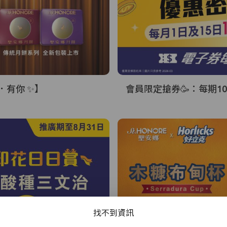
．有你 ✨】
會員限定搶券🥳：每期10
手提電話登入
電郵地址登入
已驗證之手提電話號碼*
+852
找不到資訊
密碼*