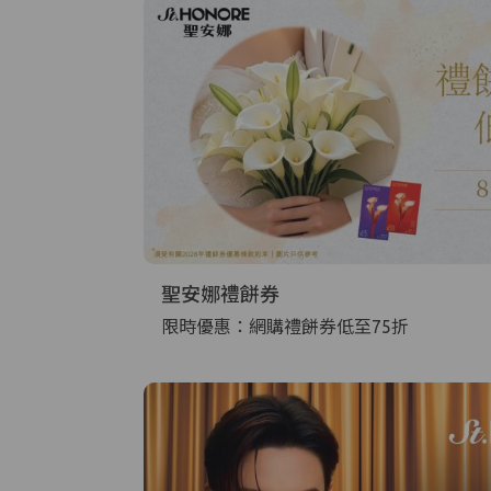
聖安娜禮餅券
限時優惠：網購禮餅券低至75折