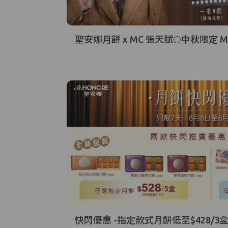
聖安娜月餅 x MC 張天賦🌕中秋限定 M
快閃優惠 -指定款式月餅低至$428/3