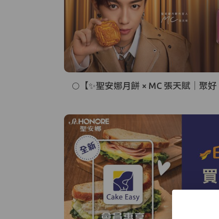
🌕【✨聖安娜月餅 × MC 張天賦｜聚好