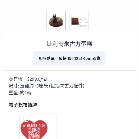
比利時朱古力蛋糕
即時落單，最快 8月12日 6pm 取貨
零售價：$298.0/個
尺寸: 直徑約15厘米 (包括朱古力配件)
重量: 約1磅
電子祝福語牌