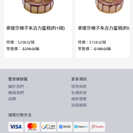
麥提莎榛子朱古力蛋糕(約1磅)
麥提莎榛子朱古力蛋糕(約0.7
特價：$208.0/個
特價：$158.0/個
零售價：
$238.0/個
零售價：
$188.0/個
聖安娜餅屋
更多資訊
關於我們
使用條款
聯絡我們
私隱政策
招聘
網頁導覽
送貨服務
接受付款方法