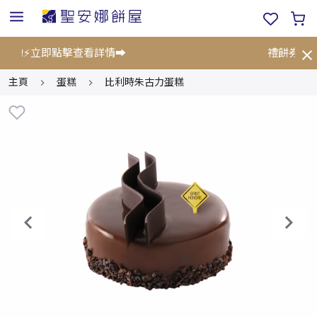
5折!⚡立即點擊查看詳情➡️
禮餅券限時
主頁
蛋糕
比利時朱古力蛋糕