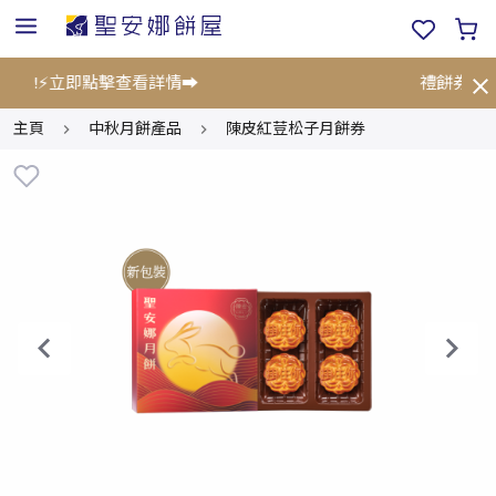
5折!⚡立即點擊查看詳情➡️
禮餅券限時
主頁
中秋月餅產品
陳皮紅荳松子月餅券