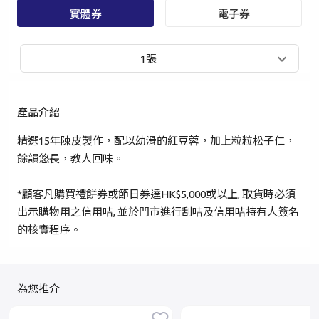
實體券
電子券
手提電話登入
電郵地址登入
1張
已驗證之手提電話號碼*
+852
產品介紹
精選15年陳皮製作，配以幼滑的紅豆蓉，加上粒粒松子仁，
密碼*
餘韻悠長，教人回味。
*顧客凡購買禮餅券或節日券達HK$5,000或以上, 取貨時必須
忘記密碼？
出示購物用之信用咭, 並於門市進行刮咭及信用咭持有人簽名
的核實程序。
登入
為您推介
成為 Cake Easy 會員