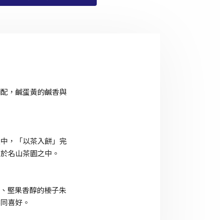
調配，鹹蛋黃的鹹香與
皮中，「以茶入餅」完
步於名山茶園之中。
力、堅果香醇的榛子朱
不同喜好。