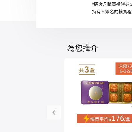
*顧客凡購買禮餅券或
持有人簽名的核實程
為您推介