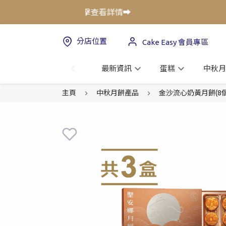
惠低至75折!⚡立即點擊查看詳情➡️
分店位置
Cake Easy 會員專區
最新資訊
蛋糕
中秋月
主頁
中秋月餅產品
金沙流心奶黃月餅(8