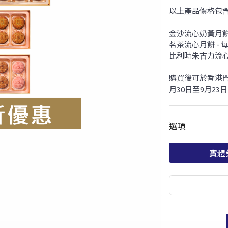
以上產品價格包含
金沙流心奶黃月餅(
茗茶流心月餅 - 
比利時朱古力流心月
購買後可於香港門
月30日至9月2
選項
實體