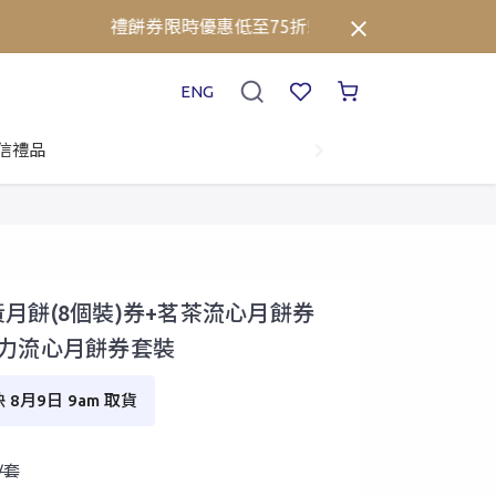
禮餅券限時優惠低至75折!⚡立即點擊查看詳情➡️
ENG
信禮品
月餅(8個裝)券+茗茶流心月餅券
古力流心月餅券套裝
8月9日 9am 取貨
0/套