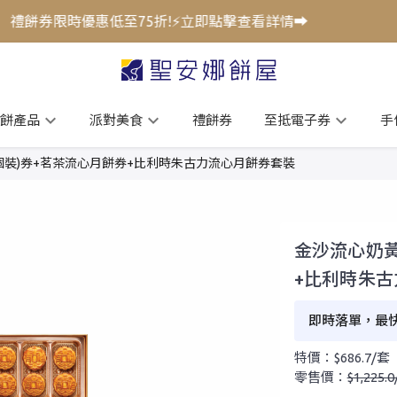
禮餅券限時優惠低至75折!⚡立即點擊查看詳情➡️
餅產品
派對美食
禮餅券
至抵電子券
手
個裝)券+茗茶流心月餅券+比利時朱古力流心月餅券套裝
金沙流心奶黃
+比利時朱
即時落單，最快 
特價：$686.7/套
零售價：
$1,225.