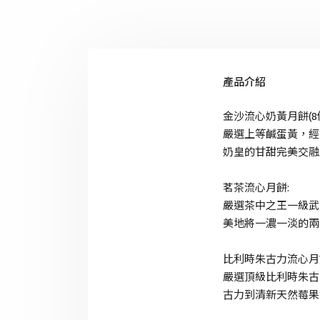
產品介紹
金沙流心奶黃月餅(8個
嚴選上等鹹蛋黃，經
奶皇的甘甜完美交融
茗茶流心月餅:
嚴選茶中之王一級武
美地將一濃一淡的兩
比利時朱古力流心月
嚴選頂級比利時朱古
古力到清新天然莓果