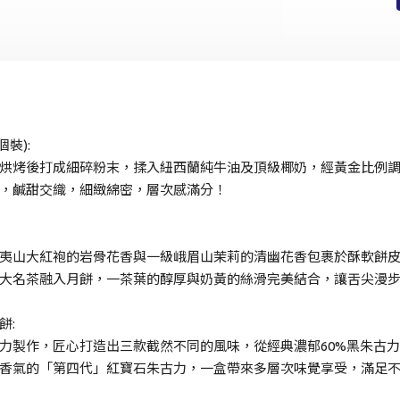
手提電話登入
電郵地址登入
已驗證之手提電話號碼*
+852
裝):
烘烤後打成細碎粉末，揉入紐西蘭純牛油及頂級椰奶，經黃金比例
密碼*
，鹹甜交織，細緻綿密，層次感滿分！
忘記密碼？
夷山大紅袍的岩骨花香與一級峨眉山茉莉的清幽花香包裹於酥軟餅
大名茶融入月餅，一茶葉的醇厚與奶黃的絲滑完美結合，讓舌尖漫
登入
餅:
力製作，匠心打造出三款截然不同的風味，從經典濃郁60%黑朱古
成為 Cake Easy 會員
香氣的「第四代」紅寶石朱古力，一盒帶來多層次味覺享受，滿足