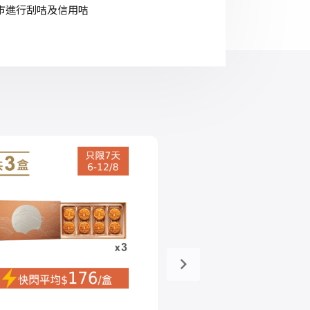
門市進行刮咭及信用咭