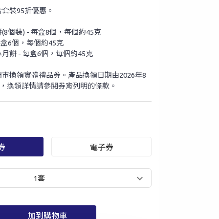
套裝95折優惠。
8個裝) - 每盒8個，每個約45克
每盒6個，每個約45克
餅 - 每盒6個，每個約45克
市換領實體禮品券。產品換領日期由2026年8
3日，換領詳情請參閱券背列明的條款。
券
電子券
1套
加到購物車