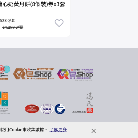
心奶黃月餅(8個裝)券x3套
雙黃白蓮蓉月餅券x2+
奶黃月餅(8個裝)券套裝
28.0/套
特價：$528.0/套
：
$1,299.0/套
零售價：
$1,233.0/套
用Cookie來收集數據。
了解更多