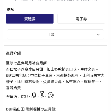
選項
實體券
電子券
1套
產品介紹
至尊七星伴明月冰皮月餅:
杏仁松子燕窩冰皮月餅，加上多款精選口味，皇牌之選。
8款口味包括：杏仁松子燕窩、京都抹茶紅豆、比利時朱古力
榛子、比利時石板街、蛋黃綠豆蓉、藍莓軟心、檸檬芝士、
香滑奶黃
祝福語：
、
、
、
手提電話登入
電郵地址登入
DBF貓山王|黑刺榴槤冰皮月餅: