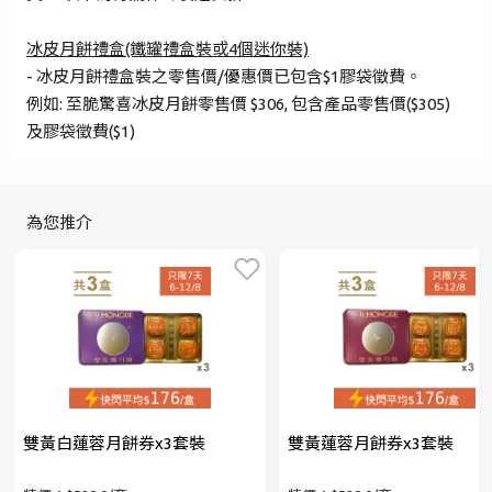
冰皮月餅禮盒(鐵罐禮盒裝或4個迷你裝)
- 冰皮月餅禮盒裝之零售價/優惠價已包含$1膠袋徵費。
例如: 至脆驚喜冰皮月餅零售價 $306, 包含產品零售價($305)
及膠袋徵費($1)
為您推介
雙黃白蓮蓉月餅券x3套裝
雙黃蓮蓉月餅券x3套裝