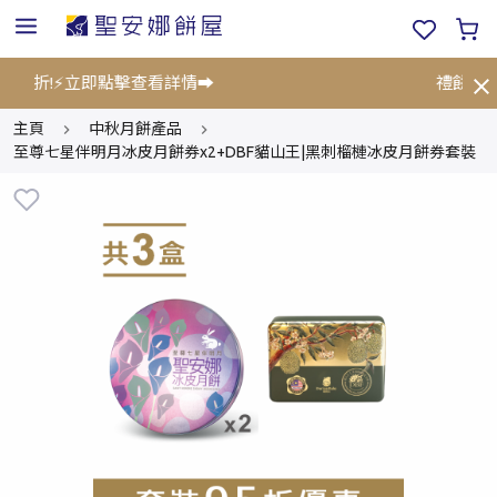
75折!⚡立即點擊查看詳情➡️
禮餅券限
主頁
中秋月餅產品
至尊七星伴明月冰皮月餅券x2+DBF貓山王|黑刺榴槤冰皮月餅券套裝