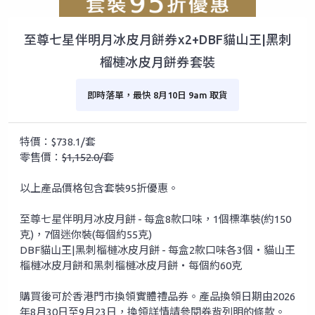
至尊七星伴明月冰皮月餅券x2+DBF貓山王|黑刺
榴槤冰皮月餅券套裝
即時落單，最快 8月10日 9am 取貨
特價：$738.1/套
零售價：
$1,152.0/套
以上產品價格包含套裝95折優惠。
至尊七星伴明月冰皮月餅 - 每盒8款口味，1個標準裝(約150
克)，7個迷你裝(每個約55克)
DBF貓山王|黑刺榴槤冰皮月餅 - 每盒2款口味各3個‧貓山王
榴槤冰皮月餅和黑刺榴槤冰皮月餅‧每個約60克
購買後可於香港門市換領實體禮品券。產品換領日期由2026
年8月30日至9月23日，換領詳情請參閱券背列明的條款。