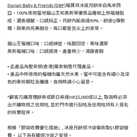
已驗證之手提電話號碼*
Durian Baby & Friends (DBF)
榴寶貝冰皮月餅來自馬來西
亞，100%使用當地貓山王和黑刺等優質品種樹上熟榴槤製
+852
成，濃香細膩，口感純正。月餅內餡高達90%，餅皮Q彈軟
糯，與果肉完美融合，每口都是舌尖上的享受。
密碼*
貓山王榴槤口味：口感綿密，味甜回甘，果味濃厚
黑刺榴槤口味：口感順滑，產量稀少，清甜香醇
忘記密碼？
• 此產品為聖安娜(香港)獨家銷售代理產品。
• 產品中所使用的榴槤肉屬天然水果，當中可能含有細小及深
登入
色的果核顆粒及纖維，食用時請小心留意。
成為 Cake Easy 會員
*顧客凡購買禮餅券或節日券達HK$5,000或以上, 取貨時必須
出示購物用之信用咭, 並於門市進行刮咭及信用咭持有人簽名
的核實程序。
根據「膠袋收費優化措施」, 冰皮月餅保冷袋需收取$1膠袋徵
費。 以下為有關保冷袋之安排。