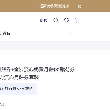
禮餅券限時優惠低至75折!⚡立即點擊查看詳
ENG
信禮品
餅券+金沙流心奶黃月餅(8個裝)券
古力流心月餅券套裝
8月11日 9am 取貨
0/套