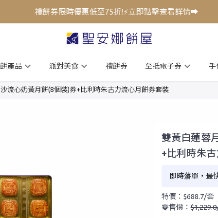
禮餅券限時優惠低至75折!⚡立即點擊查看詳情➡️
餅產品
派對美食
禮餅券
至抵電子券
手
沙流心奶黃月餅(8個裝)券+比利時朱古力流心月餅券套裝
雙黃白蓮蓉月
+比利時朱
即時落單，最快 
特價：$688.7/套
零售價：
$1,229.