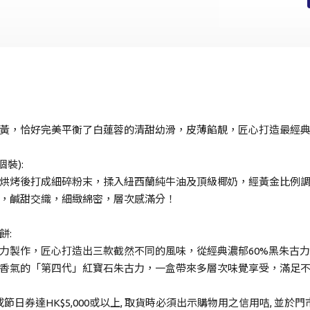
手提電話登入
電郵地址登入
已驗證之手提電話號碼*
+852
黃，恰好完美平衡了白蓮蓉的清甜幼滑，皮薄餡靚，匠心打造最經
密碼*
裝):
烘烤後打成細碎粉末，揉入紐西蘭純牛油及頂級椰奶，經黃金比例
忘記密碼？
，鹹甜交織，細緻綿密，層次感滿分！
登入
餅:
力製作，匠心打造出三款截然不同的風味，從經典濃郁60%黑朱古
香氣的「第四代」紅寶石朱古力，一盒帶來多層次味覺享受，滿足
成為 Cake Easy 會員
節日券達HK$5,000或以上, 取貨時必須出示購物用之信用咭, 並於