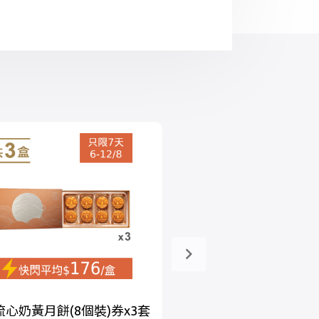
心奶黃月餅(8個裝)券x3套
雙黃白蓮蓉月餅券x2+