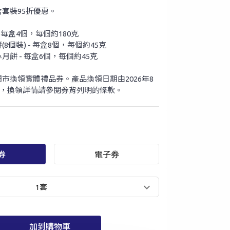
套裝95折優惠。
 每盒4個，每個約180克
8個裝) - 每盒8個，每個約45克
餅 - 每盒6個，每個約45克
市換領實體禮品券。產品換領日期由2026年8
3日，換領詳情請參閱券背列明的條款。
券
電子券
1套
加到購物車