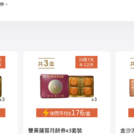
序。
雙黃蓮蓉月餅券x3套裝
金沙流