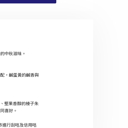
典的中秋滋味。
調配，鹹蛋黃的鹹香與
力、堅果香醇的榛子朱
不同喜好。
門市進行刮咭及信用咭