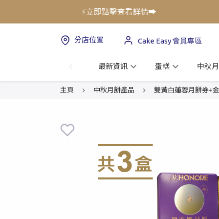
券限時優惠低至75折!⚡立即點擊查看詳情➡️
分店位置
Cake Easy 會員專區
最新資訊
蛋糕
中秋月
主頁
中秋月餅產品
雙黃白蓮蓉月餅券+金