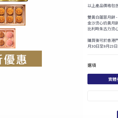
以上產品價格包含
雙黃白蓮蓉月餅 -
金沙流心奶黃月餅(
比利時朱古力流心月
購買後可於香港門
月30日至9月2
選項
實體