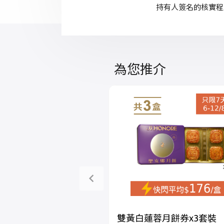
持有人簽名的核實程
為您推介
雙黃白蓮蓉月餅券x3套裝