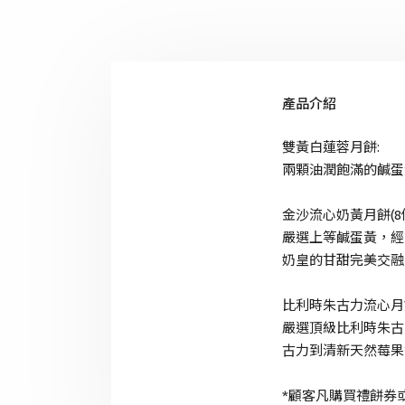
產品介紹
雙黃白蓮蓉月餅:
兩顆油潤飽滿的鹹蛋
金沙流心奶黃月餅(8個
嚴選上等鹹蛋黃，經
奶皇的甘甜完美交融
比利時朱古力流心月
嚴選頂級比利時朱古
古力到清新天然莓果
*顧客凡購買禮餅券或