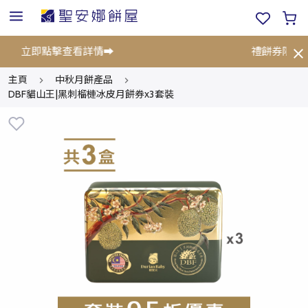
折!⚡立即點擊查看詳情➡️
禮餅券限時優
主頁
中秋月餅產品
DBF貓山王|黑刺榴槤冰皮月餅券x3套裝