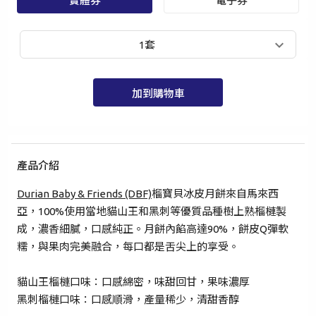
實體券
電子券
1套
加到購物車
產品介紹
Durian Baby & Friends (DBF)
榴寶貝冰皮月餅來自馬來西
手提電話登入
電郵地址登入
亞，100%使用當地貓山王和黑刺等優質品種樹上熟榴槤製
成，濃香細膩，口感純正。月餅內餡高達90%，餅皮Q彈軟
糯，與果肉完美融合，每口都是舌尖上的享受。
已驗證之手提電話號碼*
貓山王榴槤口味：口感綿密，味甜回甘，果味濃厚
+852
黑刺榴槤口味：口感順滑，產量稀少，清甜香醇