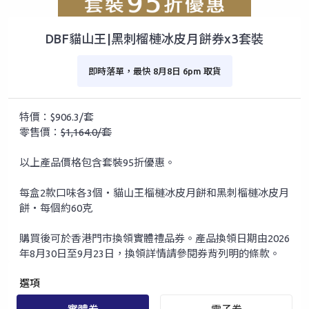
DBF貓山王|黑刺榴槤冰皮月餅券x3套裝
即時落單，最快 8月8日 6pm 取貨
特價：$906.3/套
零售價：
$1,164.0/套
以上產品價格包含套裝95折優惠。
每盒2款口味各3個‧貓山王榴槤冰皮月餅和黑刺榴槤冰皮月
餅‧每個約60克
購買後可於香港門市換領實體禮品券。產品換領日期由2026
年8月30日至9月23日，換領詳情請參閱券背列明的條款。
選項