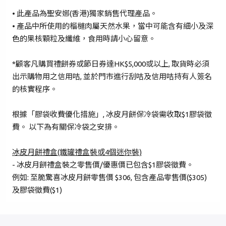
密碼*
• 此產品為聖安娜(香港)獨家銷售代理產品。
• 產品中所使用的榴槤肉屬天然水果，當中可能含有細小及深
色的果核顆粒及纖維，食用時請小心留意。
忘記密碼？
*顧客凡購買禮餅券或節日券達HK$5,000或以上, 取貨時必須
出示購物用之信用咭, 並於門市進行刮咭及信用咭持有人簽名
登入
的核實程序。
成為 Cake Easy 會員
根據「膠袋收費優化措施」, 冰皮月餅保冷袋需收取$1膠袋徵
費。 以下為有關保冷袋之安排。
冰皮月餅禮盒(鐵罐禮盒裝或4個迷你裝)
- 冰皮月餅禮盒裝之零售價/優惠價已包含$1膠袋徵費。
例如: 至脆驚喜冰皮月餅零售價 $306, 包含產品零售價($305)
及膠袋徵費($1)