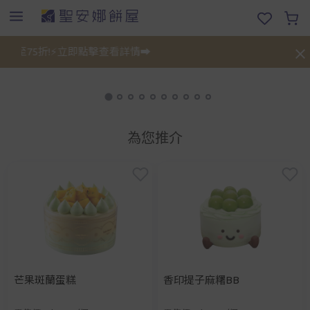
至75折!⚡立即點擊查看詳情➡️
禮餅
為您推介
芒果斑蘭蛋糕
香印提子麻糬BB