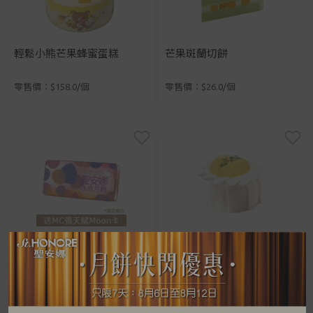
輕鬆小熊芒果蜂蜜蛋糕
芒果斑蘭切餅
零售價：$158.0/個
零售價：$26.0/個
至脆驚喜冰皮月餅券
D24榴槤麻糬蛋糕
特價：$176.0/張
零售價：$248.0/個
手提電話登入
電郵地址登入
零售價：
$306.0/張