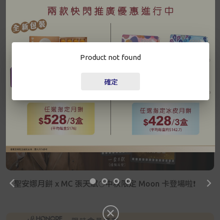
已驗證之手提電話號碼*
更多
+852
最新資訊
Product not found
密碼*
確定
忘記密碼？
登入
成為 Cake Easy 會員
聖安娜月餅 x MC 張天賦🌕中秋限定 Moon 卡登場啦❗