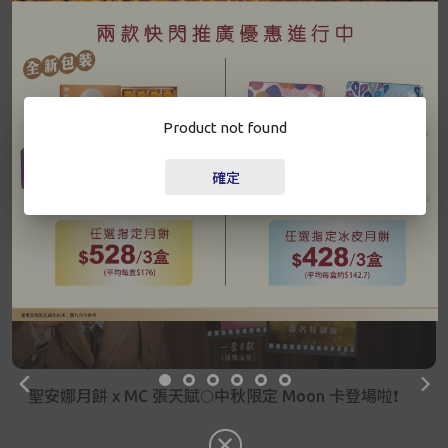
已驗證之手提電話號碼*
更多
+852
Product not found
最新資訊
密碼*
確定
忘記密碼？
登入
成為 Cake Easy 會員
聖安娜月餅 x MC 張天賦🌕中秋限定 Moon 卡登場啦❗