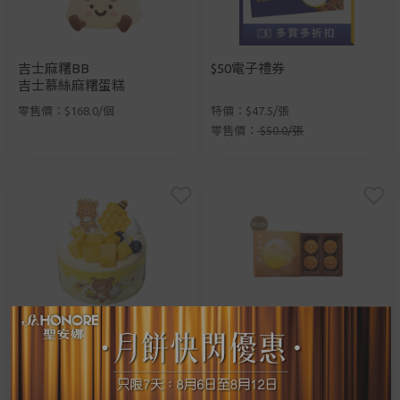
吉士麻糬BB
$50電子禮券
吉士慕絲麻糬蛋糕
零售價：$168.0/個
特價：$47.5/張
零售價：
$50.0/張
輕鬆小熊芒果蜂蜜蛋糕
金沙流心奶黃月餅(4個裝)券
零售價：$158.0/個
特價：$129.0/張
手提電話登入
電郵地址登入
零售價：
$228.0/張