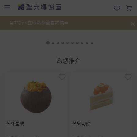
低至75折!⚡立即點擊查看詳情➡️
禮餅
為您推介
芒椰蛋糕
芒果切餅