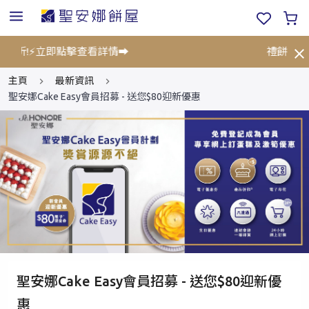
5折!⚡立即點擊查看詳情➡️
禮餅券限時
主頁
最新資訊
聖安娜Cake Easy會員招募 - 送您$80迎新優惠
聖安娜Cake Easy會員招募 - 送您$80迎新優
惠