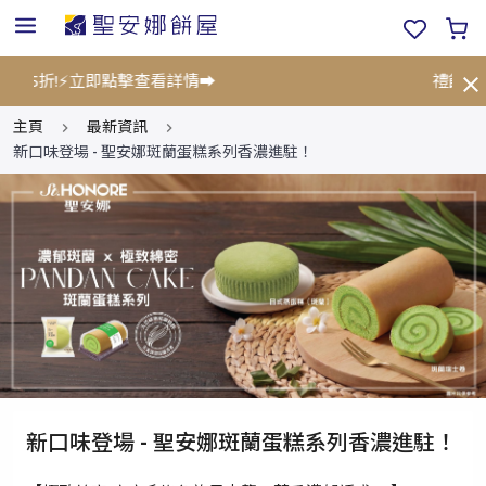
75折!⚡立即點擊查看詳情➡️
禮餅券限
主頁
最新資訊
新口味登場 - 聖安娜斑蘭蛋糕系列香濃進駐！
新口味登場 - 聖安娜斑蘭蛋糕系列香濃進駐！