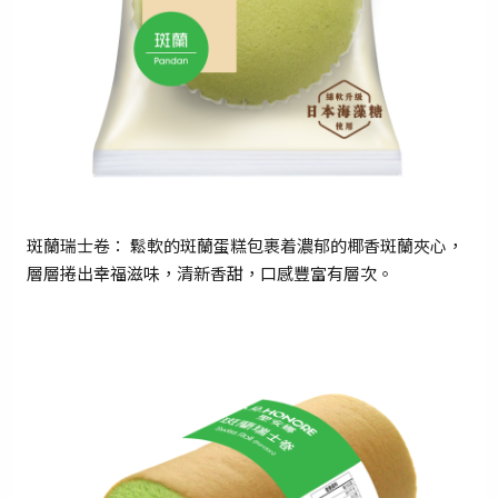
手提電話登入
電郵地址登入
已驗證之手提電話號碼*
斑蘭瑞士卷： 鬆軟的斑蘭蛋糕包裹着濃郁的椰香斑蘭夾心，
+852
層層捲出幸福滋味，清新香甜，口感豐富有層次。
密碼*
忘記密碼？
登入