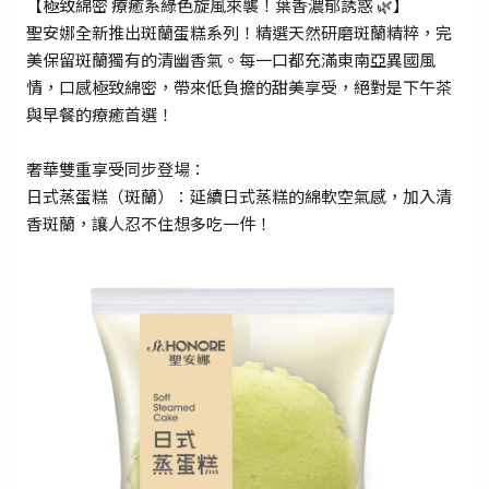
【極致綿密 療癒系綠色旋風來襲！葉香濃郁誘惑 🌿】
聖安娜全新推出斑蘭蛋糕系列！精選天然研磨斑蘭精粹，完
美保留斑蘭獨有的清幽香氣。每一口都充滿東南亞異國風
情，口感極致綿密，帶來低負擔的甜美享受，絕對是下午茶
與早餐的療癒首選！
奢華雙重享受同步登場：
日式蒸蛋糕（斑蘭）：延續日式蒸糕的綿軟空氣感，加入清
香斑蘭，讓人忍不住想多吃一件！