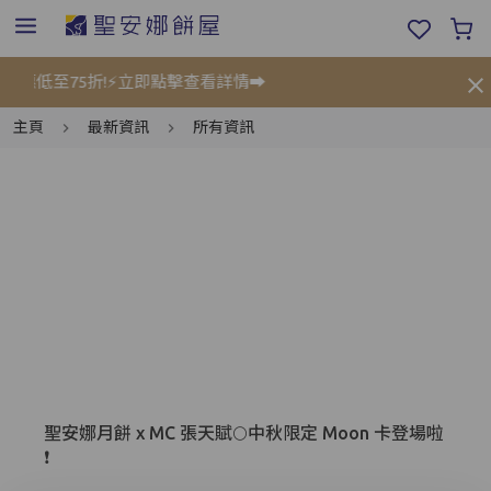
低至75折!⚡立即點擊查看詳情➡️
禮餅
主頁
最新資訊
所有資訊
手提電話登入
電郵地址登入
聖安娜月餅 x MC 張天賦🌕中秋限定 Moon 卡登場啦
已驗證之手提電話號碼*
❗