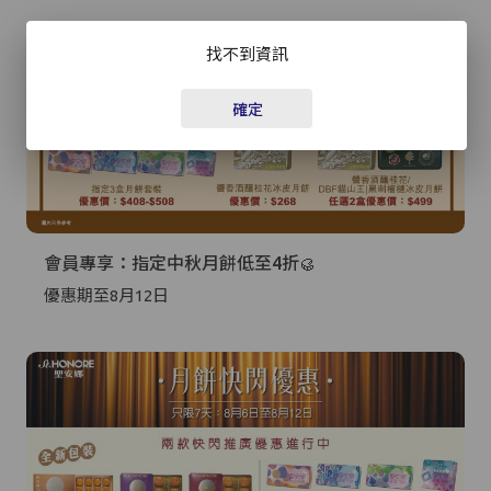
+852
找不到資訊
密碼*
確定
忘記密碼？
登入
會員專享：指定中秋月餅低至4折🥮
成為 Cake Easy 會員
優惠期至8月12日