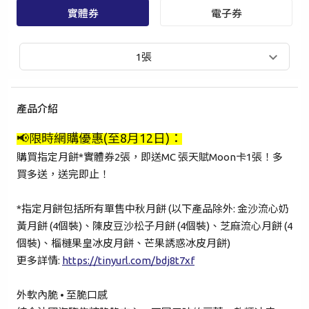
實體券
電子券
1張
產品介紹
📢
限時網購優惠(至8月12日)：
購買指定月餅*實體券2張，即送MC 張天賦Moon卡1張！多
買多送，送完即止！
*指定月餅包括所有單售中秋月餅 (以下產品除外: 金沙流心奶
黃月餅 (4個裝)、陳皮豆沙松子月餅 (4個裝)、芝麻流心月餅 (4
手提電話登入
電郵地址登入
個裝)、榴槤果皇冰皮月餅、芒果誘惑冰皮月餅)
更多詳情
:
https://tinyurl.com/bdj8t7xf
已驗證之手提電話號碼*
外軟內脆 • 至脆口感
+852