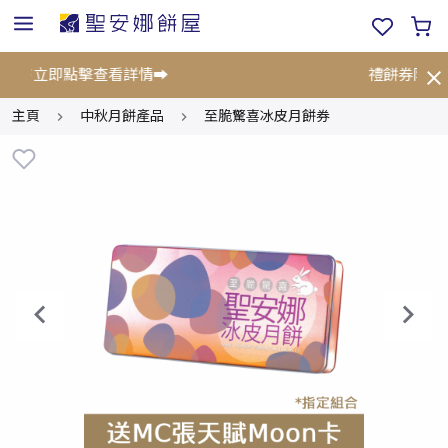
折!⚡立即點擊查看詳情➡️
禮餅券限時優
主頁
中秋月餅產品
至脆驚喜冰皮月餅券