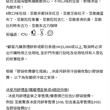
結合法國海鹽焦糖脆脆夾心，不同口味的豆蓉、軟糯冰皮，
內脆外軟！
密碼*
8款口味包括：至脆京都抹茶紅豆、至脆芝麻松子、至脆雞蛋
布丁、至脆粒粒紫薯、至脆粒粒杏仁、至脆香滑奶黃、至脆
比利時朱古力、至脆朱古力咖啡
忘記密碼？
祝福語：
、
、
、
*顧客凡購買禮餅券或節日券達HK$5,000或以上, 取貨時必須
登入
出示購物用之信用咭, 並於門市進行刮咭及信用咭持有人簽名
的核實程序。
成為 Cake Easy 會員
根據「膠袋收費優化措施」, 冰皮月餅保冷袋需收取$1膠袋徵
費。 以下為有關保冷袋之安排。
冰皮月餅禮盒(鐵罐禮盒裝或4個迷你裝)
- 冰皮月餅禮盒裝之零售價/優惠價已包含$1膠袋徵費。
例如: 至脆驚喜冰皮月餅零售價 $306, 包含產品零售價($305)
及膠袋徵費($1)