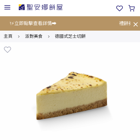
5折!⚡立即點擊查看詳情➡️
禮餅券限時
主頁
派對美食
德國式芝士切餅