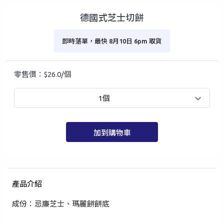
德國式芝士切餅
即時落單，最快 8月10日 6pm 取貨
零售價：$26.0/個
1個
加到購物車
產品介紹
手提電話登入
電郵地址登入
成份：忌廉芝士、瑪麗餅餅底
已驗證之手提電話號碼*