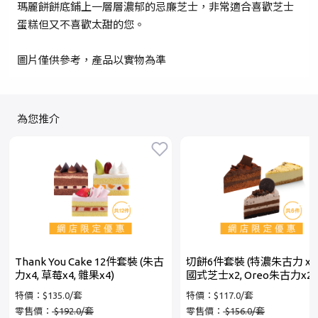
瑪麗餅餅底鋪上一層層濃郁的忌廉芝士，非常適合喜歡芝士
+852
蛋糕但又不喜歡太甜的您。
圖片僅供參考，產品以實物為準
密碼*
忘記密碼？
為您推介
登入
成為 Cake Easy 會員
Thank You Cake 12件套裝 (朱古
切餅6件套裝 (特濃朱古力 x2,
力x4, 草莓x4, 雜果x4)
國式芝士x2, Oreo朱古力x2)
特價：$135.0/套
特價：$117.0/套
零售價：
$192.0/套
零售價：
$156.0/套