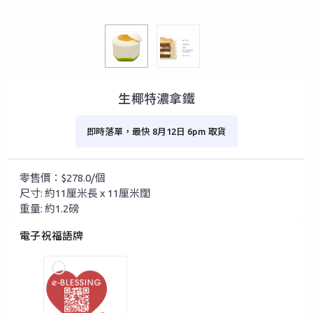
生椰特濃拿鐵
即時落單，最快 8月12日 6pm 取貨
零售價：$278.0/個
尺寸: 約11厘米長 x 11厘米闊
重量: 約1.2磅
電子祝福語牌