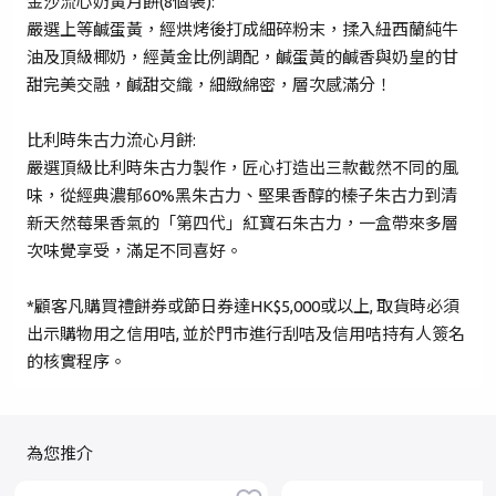
金沙流心奶黃月餅(8個裝):
嚴選上等鹹蛋黃，經烘烤後打成細碎粉末，揉入紐西蘭純牛
油及頂級椰奶，經黃金比例調配，鹹蛋黃的鹹香與奶皇的甘
忘記密碼？
甜完美交融，鹹甜交織，細緻綿密，層次感滿分！
比利時朱古力流心月餅:
登入
嚴選頂級比利時朱古力製作，匠心打造出三款截然不同的風
味，從經典濃郁60%黑朱古力、堅果香醇的榛子朱古力到清
成為 Cake Easy 會員
新天然莓果香氣的「第四代」紅寶石朱古力，一盒帶來多層
次味覺享受，滿足不同喜好。
*顧客凡購買禮餅券或節日券達HK$5,000或以上, 取貨時必須
出示購物用之信用咭, 並於門市進行刮咭及信用咭持有人簽名
的核實程序。
為您推介