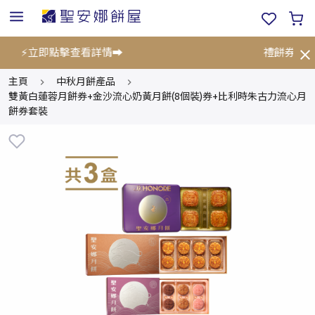
折!⚡立即點擊查看詳情➡️
禮餅券限時優
主頁
中秋月餅產品
雙黃白蓮蓉月餅券+金沙流心奶黃月餅(8個裝)券+比利時朱古力流心月
餅券套裝