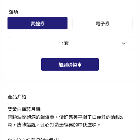
選項
實體券
電子券
1套
加到購物車
手提電話登入
電郵地址登入
產品介紹
已驗證之手提電話號碼*
雙黃白蓮蓉月餅:
+852
兩顆油潤飽滿的鹹蛋黃，恰好完美平衡了白蓮蓉的清甜幼
滑，皮薄餡靚，匠心打造最經典的中秋滋味。
密碼*