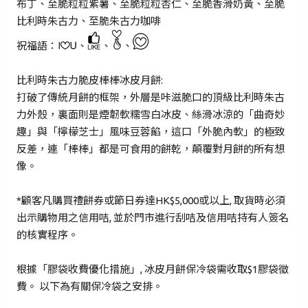
布丁、至脆粒粒紫薯、至脆粒粒杏仁、至脆香滑奶黃、至脆
比利時朱古力、至脆朱古力咖啡
+852
祝福語：
、
、
、
密碼*
比利時朱古力脆皮棒棒冰皮月餅:
打破了傳統月餅的框架，外層是咔滋脆口的頂級比利時朱古
力外殼，裏面則是煙韌軟糯雪白冰皮、絲滑冰涼的「曲奇妙
忘記密碼？
趣」與「檸檬芝士」風味豆蓉餡，這口「外脆內軟」的極致
反差，連「棒棒」都是可食用的餅乾，顛覆對月餅的所有想
像。
登入
*顧客凡購買禮餅券或節日券達HK$5,000或以上, 取貨時必須
成為 Cake Easy 會員
出示購物用之信用咭, 並於門市進行刮咭及信用咭持有人簽名
的核實程序。
根據「膠袋收費優化措施」, 冰皮月餅保冷袋需收取$1膠袋徵
費。 以下為有關保冷袋之安排。