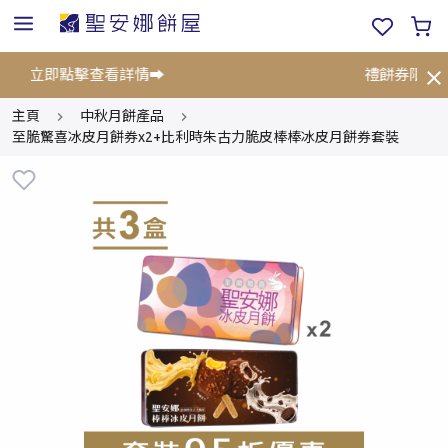
!⚡立即點擊查看詳情➡️
禮餅券限時優惠
主頁
中秋月餅產品
至脆驚喜冰皮月餅券x2+比利時朱古力脆皮棒棒冰皮月餅券套裝