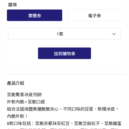
選項
實體券
電子券
1套
加到購物車
產品介紹
至脆驚喜冰皮月餅:
外軟內脆 • 至脆口感
結合法國海鹽焦糖脆脆夾心，不同口味的豆蓉、軟糯冰皮，
手提電話登入
電郵地址登入
內脆外軟！
8款口味包括：至脆京都抹茶紅豆、至脆芝麻松子、至脆雞蛋
已驗證之手提電話號碼*