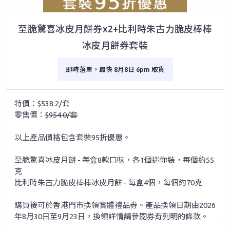
至脆驚喜冰皮月餅券x2+比利時朱古力脆皮棒棒
冰皮月餅券套裝
即時落單，最快 8月8日 6pm 取貨
特價：$538.2/套
零售價：
$954.0/套
以上產品價格包含套裝95折優惠。
至脆驚喜冰皮月餅 - 每盒8款口味，各1個迷你裝，每個約55
克
比利時朱古力脆皮棒棒冰皮月餅 - 每盒4個，每個約70克
購買後可於香港門市換領實體禮品券。產品換領日期由2026
年8月30日至9月23日，換領詳情請參閱券背列明的條款。