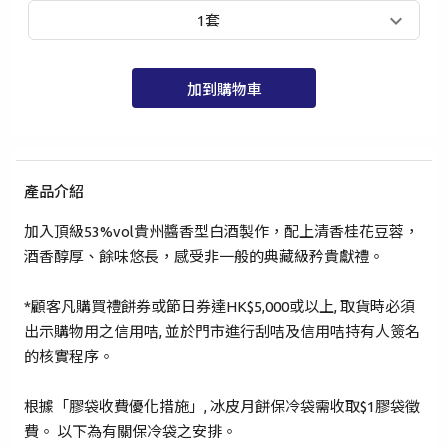
1套
加到購物車
手提電話登入
電郵地址登入
產品介紹
已驗證之手提電話號碼*
加入頂級53%vol貴州醬香型白酒製作，配上清香桂花豆蓉，
酒香醇厚、餘味悠長，感受非一般的典藏級矜貴獻禮。
+852
*顧客凡購買禮餅券或節日券達HK$5,000或以上, 取貨時必須
密碼*
出示購物用之信用咭, 並於門市進行刮咭及信用咭持有人簽名
的核實程序。
忘記密碼？
根據「膠袋收費優化措施」, 冰皮月餅保冷袋需收取$1膠袋徵
費。 以下為有關保冷袋之安排。