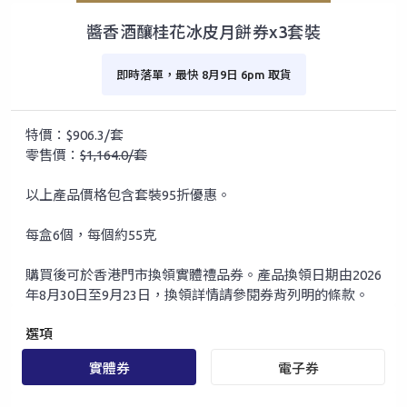
醬香酒釀桂花冰皮月餅券x3套裝
即時落單，最快 8月9日 6pm 取貨
特價：$906.3/套
零售價：
$1,164.0/套
以上產品價格包含套裝95折優惠。
每盒6個，每個約55克
購買後可於香港門市換領實體禮品券。產品換領日期由2026
年8月30日至9月23日，換領詳情請參閱券背列明的條款。
選項
實體券
電子券