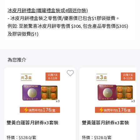
登入
冰皮月餅禮盒(鐵罐禮盒裝或4個迷你裝)
- 冰皮月餅禮盒裝之零售價/優惠價已包含$1膠袋徵費。
成為 Cake Easy 會員
例如: 至脆驚喜冰皮月餅零售價 $306, 包含產品零售價($305)
及膠袋徵費($1)
為您推介
雙黃白蓮蓉月餅券x3套裝
雙黃蓮蓉月餅券x3套裝
特價：$528.0/套
特價：$528.0/套