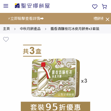
折!⚡立即點擊查看詳情➡️
禮餅券限時
主頁
中秋月餅產品
醬香酒釀桂花冰皮月餅券x3套裝