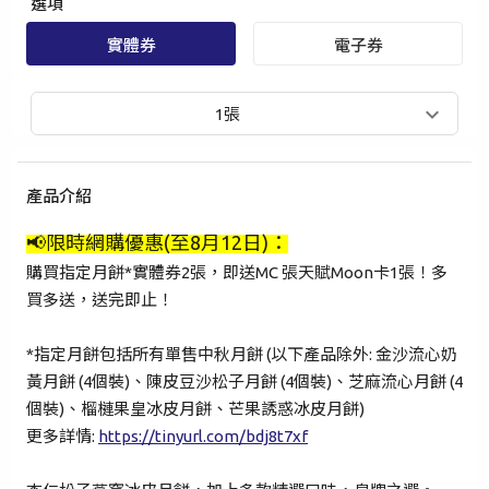
選項
實體券
電子券
1張
產品介紹
📢
限時網購優惠(至8月12日)：
購買指定月餅*實體券2張，即送MC 張天賦Moon卡1張！多
買多送，送完即止！
手提電話登入
電郵地址登入
*指定月餅包括所有單售中秋月餅 (以下產品除外: 金沙流心奶
黃月餅 (4個裝)、陳皮豆沙松子月餅 (4個裝)、芝麻流心月餅 (4
個裝)、榴槤果皇冰皮月餅、芒果誘惑冰皮月餅)
已驗證之手提電話號碼*
更多詳情
:
https://tinyurl.com/bdj8t7xf
+852