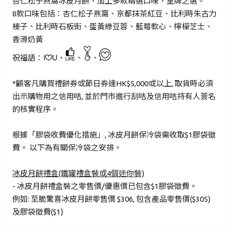
杏仁松子燕窩冰皮月餅，加上多款精選口味，皇牌之選。
8款口味包括：杏仁松子燕窩、京都抹茶紅豆、比利時朱古力
密碼*
榛子、比利時石板街、蛋黃綠豆蓉、藍莓軟心、檸檬芝士、
香滑奶黃
忘記密碼？
祝福語：
、
、
、
*顧客凡購買禮餅券或節日券達HK$5,000或以上, 取貨時必須
登入
出示購物用之信用咭, 並於門市進行刮咭及信用咭持有人簽名
的核實程序。
成為 Cake Easy 會員
根據「膠袋收費優化措施」, 冰皮月餅保冷袋需收取$1膠袋徵
費。 以下為有關保冷袋之安排。
冰皮月餅禮盒(鐵罐禮盒裝或4個迷你裝)
- 冰皮月餅禮盒裝之零售價/優惠價已包含$1膠袋徵費。
例如: 至脆驚喜冰皮月餅零售價 $306, 包含產品零售價($305)
及膠袋徵費($1)