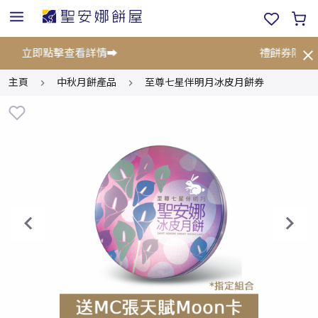
折!⚡立即點擊查看詳情➡️
禮餅券限時優
主頁
中秋月餅產品
至尊七星伴明月冰皮月餅券